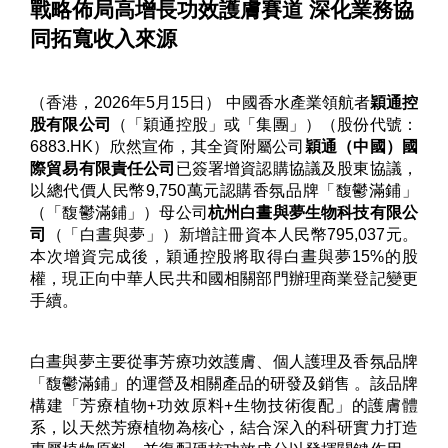
戰略佈局高增長功效護膚賽道 深化業務協
同拓寬收入來源
（香港，2026年5月15日） 中國香水產業領航者
穎通控
股有限公司
（「穎通控股」或「集團」）（股份代號：
6883.HK）欣然宣佈，其全資附屬公司
穎通（中國）國
際貿易有限責任公司
已簽署增資認購協議及股東協議，
以總代價人民幣9,750萬元認購香氛品牌「馥鬱滿鋪」
（「馥鬱滿鋪」）母公司
杭州白晝與夢生物科技有限公
司
（「白晝與夢」）新增註冊資本人民幣795,037元。
本次增資完成後，穎通控股將取得白晝與夢15%的股
權，現正向中華人民共和國相關部門辦理商業登記變更
手續。
白晝與夢主要從事芳療功效護膚、個人護理及香氛品牌
「馥鬱滿鋪」的運營及相關產品的研發及銷售 。該品牌
構建「芳療植物+功效原料+生物技術復配」的護膚體
系，以天然芳療植物為核心，結合深入的科研實力打造