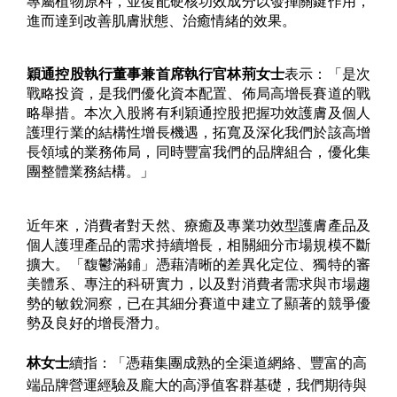
專屬植物原料，並復配硬核功效成分以發揮關鍵作用，
進而達到改善肌膚狀態、治癒情緒的效果。
穎通控股執行董事兼首席執行官林荊女士
表示：「是次
戰略投資，是我們優化資本配置、佈局高增長賽道的戰
略舉措。本次入股將有利穎通控股把握功效護膚及個人
護理行業的結構性增長機遇，拓寬及深化我們於該高增
長領域的業務佈局，同時豐富我們的品牌組合，優化集
團整體業務結構。」
近年來，消費者對天然、療癒及專業功效型護膚產品及
個人護理產品的需求持續增長，相關細分市場規模不斷
擴大。「馥鬱滿鋪」憑藉清晰的差異化定位、獨特的審
美體系、專注的科研實力，以及對消費者需求與市場趨
勢的敏銳洞察，已在其細分賽道中建立了顯著的競爭優
勢及良好的增長潛力。
林女士
續指：「憑藉集團成熟的全渠道網絡、豐富的高
端品牌營運經驗及龐大的高淨值客群基礎，我們期待與