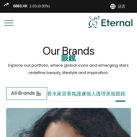
語言
ENGLIS
繁
简
Our Brands
眼鏡
Explore our portfolio, where global icons and emerging stars
redefine beauty, lifestyle and inspiration.
All Brands
香水
家居香氛
護膚
個人護理
美妝
眼鏡