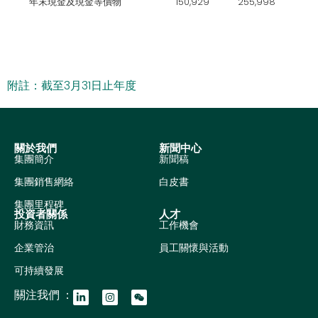
年末現金及現金等價物
150,929
255,998
740
附註：截至3月31日止年度
關於我們
新聞中心
集團簡介
新聞稿
集團銷售網絡
白皮書
集團里程碑
投資者關係
人才
財務資訊
工作機會
企業管治
員工關懷與活動
可持續發展
關注我們 ：