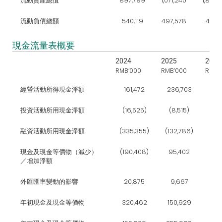
流動資產總值
897,799
1,071,240
1,855,
流動負債總額
540,119
497,578
416,1
現金流量表概要
2024
2025
2026
RMB’000
RMB’000
RMB’
經營活動所得現金淨額
161,472
236,703
294
投資活動所用現金淨額
(16,525)
(8,515)
(192
融資活動所用現金淨額
(335,355)
(132,786)
451
現金及現金等價物（減少）
(190,408)
95,402
553
／增加淨額
外匯匯率變動的影響
20,875
9,667
(68
年初現金及現金等價物
320,462
150,929
255