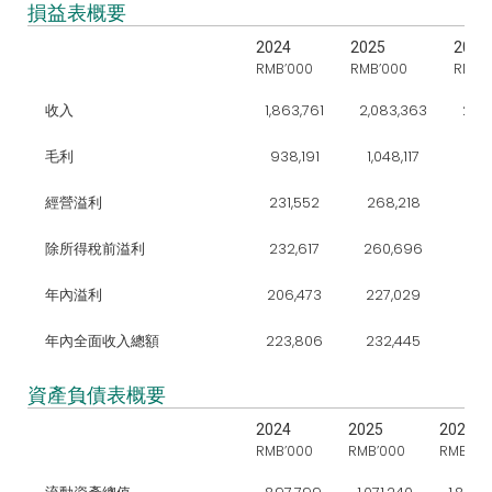
損益表概要
2024
2025
2026
RMB’000
RMB’000
RMB’
收入
1,863,761
2,083,363
2,15
毛利
938,191
1,048,117
1,01
經營溢利
231,552
268,218
294
除所得稅前溢利
232,617
260,696
296
年內溢利
206,473
227,029
243
年內全面收入總額
223,806
232,445
181
資產負債表概要
2024
2025
2026
RMB’000
RMB’000
RMB’00