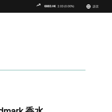
語言
ENGLISH
繁
简
ndmark 香水