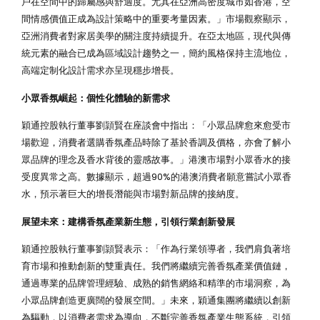
戶在空間中的歸屬感與舒適度。尤其在亞洲高密度城市如香港，空
間情感價值正成為設計策略中的重要考量因素。」市場觀察顯示，
亞洲消費者對家居美學的關注度持續提升。在亞太地區，現代與傳
統元素的融合已成為區域設計趨勢之一，簡約風格保持主流地位，
高端定制化設計需求亦呈現穩步增長。
小眾香氛崛起：個性化體驗的新需求
穎通控股執行董事劉頴賢在座談會中指出：「小眾品牌愈來愈受市
場歡迎，消費者選購香氛產品時除了基於香調及價格，亦會了解小
眾品牌的理念及香水背後的靈感故事。」港澳市場對小眾香水的接
受度異常之高。數據顯示，超過90%的港澳消費者願意嘗試小眾香
水，預示著巨大的增長潛能與市場對新品牌的接納度。
展望未來：建構香氛產業新生態，引領行業創新發展
穎通控股執行董事劉頴賢表示：「作為行業領導者，我們肩負著培
育市場和推動創新的雙重責任。我們將繼續完善香氛產業價值鏈，
通過專業的品牌管理經驗、成熟的銷售網絡和精準的市場洞察，為
小眾品牌創造更廣闊的發展空間。」未來，穎通集團將繼續以創新
為驅動，以消費者需求為導向，不斷完善香氛產業生態系統，引領