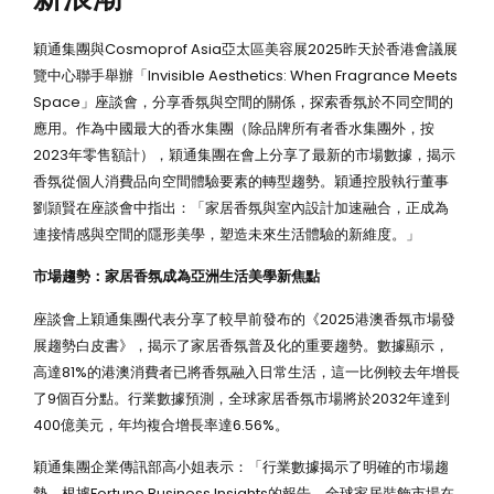
穎通集團與Cosmoprof Asia亞太區美容展2025昨天於香港會議展
覽中心聯手舉辦「Invisible Aesthetics: When Fragrance Meets
Space」座談會，分享香氛與空間的關係，探索香氛於不同空間的
應用。作為中國最大的香水集團（除品牌所有者香水集團外，按
2023年零售額計），穎通集團在會上分享了最新的市場數據，揭示
香氛從個人消費品向空間體驗要素的轉型趨勢。穎通控股執行董事
劉頴賢在座談會中指出：「家居香氛與室內設計加速融合，正成為
連接情感與空間的隱形美學，塑造未來生活體驗的新維度。」
市場趨勢：家居香氛成為亞洲生活美學新焦點
座談會上穎通集團代表分享了較早前發布的《2025港澳香氛市場發
展趨勢白皮書》，揭示了家居香氛普及化的重要趨勢。數據顯示，
高達81%的港澳消費者已將香氛融入日常生活，這一比例較去年增長
了9個百分點。行業數據預測，全球家居香氛市場將於2032年達到
400億美元，年均複合增長率達6.56%。
穎通集團企業傳訊部高小姐表示：「行業數據揭示了明確的市場趨
勢。根據Fortune Business Insights的報告，全球家居裝飾市場在