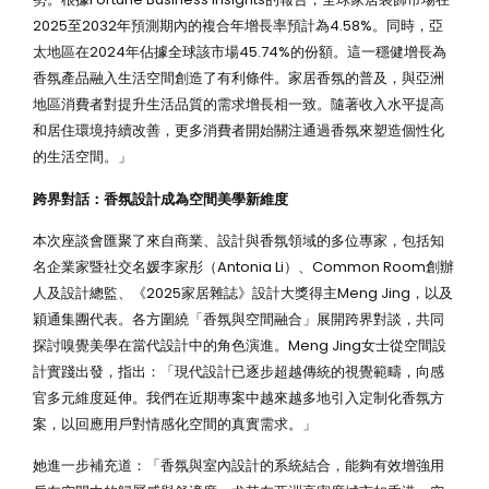
2025至2032年預測期內的複合年增長率預計為4.58%。同時，亞
太地區在2024年佔據全球該市場45.74%的份額。這一穩健增長為
香氛產品融入生活空間創造了有利條件。家居香氛的普及，與亞洲
地區消費者對提升生活品質的需求增長相一致。隨著收入水平提高
和居住環境持續改善，更多消費者開始關注通過香氛來塑造個性化
的生活空間。」
跨界對話：香氛設計成為空間美學新維度
本次座談會匯聚了來自商業、設計與香氛領域的多位專家，包括知
名企業家暨社交名媛李家彤（Antonia Li）、Common Room創辦
人及設計總監、《2025家居雜誌》設計大獎得主Meng Jing，以及
穎通集團代表。各方圍繞「香氛與空間融合」展開跨界對談，共同
探討嗅覺美學在當代設計中的角色演進。Meng Jing女士從空間設
計實踐出發，指出：「現代設計已逐步超越傳統的視覺範疇，向感
官多元維度延伸。我們在近期專案中越來越多地引入定制化香氛方
案，以回應用戶對情感化空間的真實需求。」
她進一步補充道：「香氛與室內設計的系統結合，能夠有效增強用